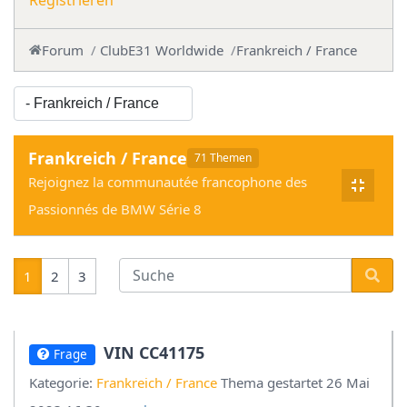
Registrieren
Forum
ClubE31 Worldwide
Frankreich / France
Frankreich / France
71 Themen
Rejoignez la communautée francophone des
Passionnés de BMW Série 8
1
2
3
VIN CC41175
Frage
Kategorie:
Frankreich / France
Thema gestartet 26 Mai