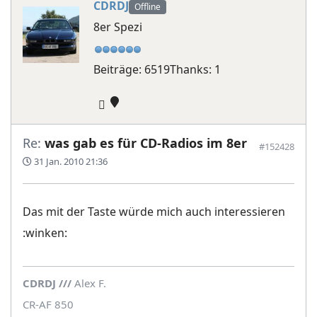
CDRDJ
Offline
8er Spezi
Beiträge: 6519
Thanks: 1
Re:
was gab es für CD-Radios im 8er
#152428
31 Jan. 2010 21:36
Das mit der Taste würde mich auch interessieren
:winken:
CDRDJ
/
/
/
Alex F.
CR-AF 850