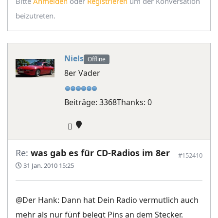
Bitte
Anmelden
oder
Registrieren
um der Konversation
beizutreten.
Niels
Offline
8er Vader
Beiträge: 3368
Thanks: 0
Re:
was gab es für CD-Radios im 8er
#152410
31 Jan. 2010 15:25
@Der Hank: Dann hat Dein Radio vermutlich auch
mehr als nur fünf belegt Pins an dem Stecker.