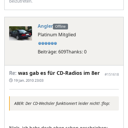
beizutreten.
Angler
Offline
Platinum Mitglied
Beiträge: 609
Thanks: 0
Re:
was gab es für CD-Radios im 8er
#151618
19 Jan. 2010 23:03
ABER: Der CD-Wechsler funktioniert leider nicht! :flop:
Niels, ich habs doch oben schon geschrieben: