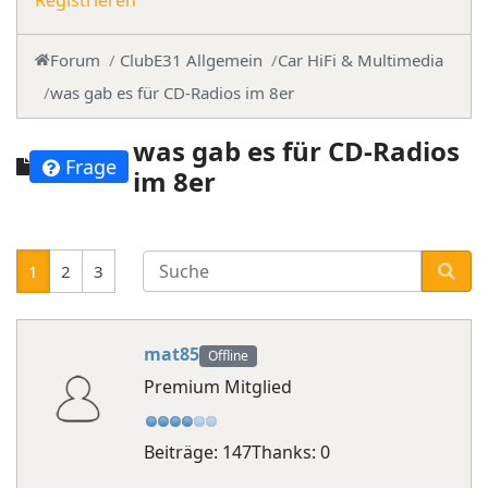
Registrieren
Forum
ClubE31 Allgemein
Car HiFi & Multimedia
was gab es für CD-Radios im 8er
was gab es für CD-Radios
Frage
im 8er
1
2
3
mat85
Offline
Premium Mitglied
Beiträge: 147
Thanks: 0