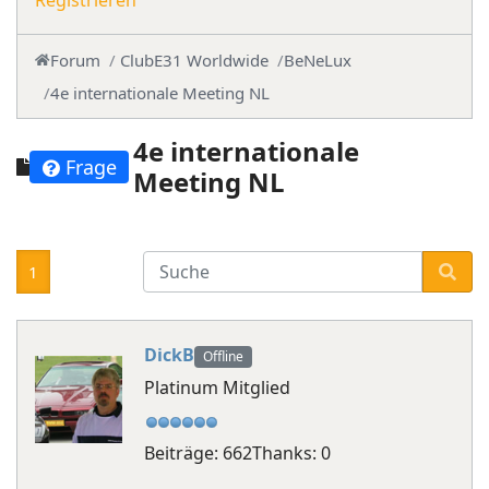
Registrieren
Forum
ClubE31 Worldwide
BeNeLux
4e internationale Meeting NL
4e internationale
Frage
Meeting NL
1
DickB
Offline
Platinum Mitglied
Beiträge: 662
Thanks: 0