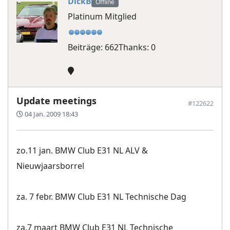
DickB
Offline
Platinum Mitglied
Beiträge: 662
Thanks: 0
Update meetings
#122622
04 Jan. 2009 18:43
zo.11 jan. BMW Club E31 NL ALV &
Nieuwjaarsborrel
za. 7 febr. BMW Club E31 NL Technische Dag
za.7 maart BMW Club E31 NL Technische