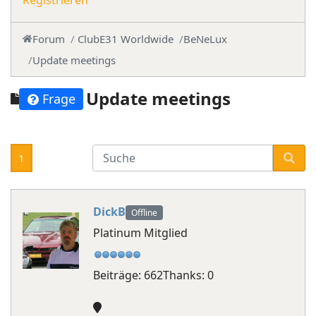
Registrieren
Forum
ClubE31 Worldwide
BeNeLux
Update meetings
Update meetings
Frage
1
DickB
Offline
Platinum Mitglied
Beiträge: 662
Thanks: 0