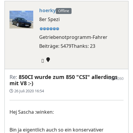
hoerky
Offline
8er Spezi
Getriebenotprogramm-Fahrer
Beiträge: 5479
Thanks: 23
Re:
850CI wurde zum 850 "CSI" allerdings
#243260
mit V8 :-)
26 Juli 2020 16:54
Hej Sascha :winken:
Bin ja eigentlich auch so ein konservativer