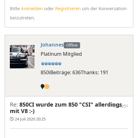
Bitte
Anmelden
oder
Registrieren
um der Konversation
beizutreten.
Johannes
Offline
Platinum Mitglied
850i
Beiträge: 636
Thanks: 191
Re:
850CI wurde zum 850 "CSI" allerdings
#243251
mit V8 :-)
24 Juli 2020 20:25