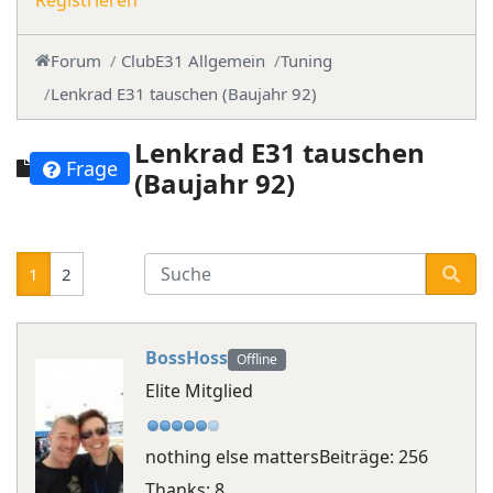
Registrieren
Forum
ClubE31 Allgemein
Tuning
Lenkrad E31 tauschen (Baujahr 92)
Lenkrad E31 tauschen
Frage
(Baujahr 92)
1
2
BossHoss
Offline
Elite Mitglied
nothing else matters
Beiträge: 256
Thanks: 8