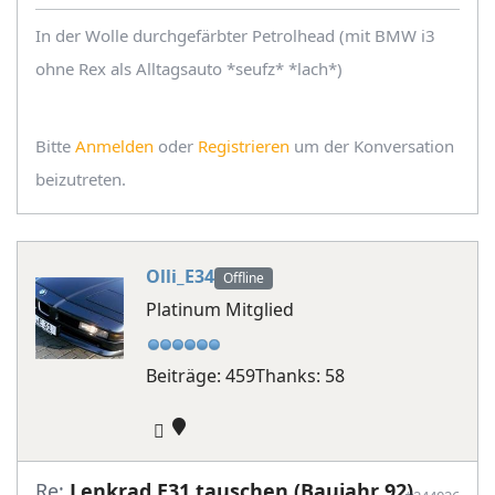
In der Wolle durchgefärbter Petrolhead (mit BMW i3
ohne Rex als Alltagsauto *seufz* *lach*)
Bitte
Anmelden
oder
Registrieren
um der Konversation
beizutreten.
Olli_E34
Offline
Platinum Mitglied
Beiträge: 459
Thanks: 58
Re:
Lenkrad E31 tauschen (Baujahr 92)