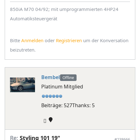
850iA M70 04/92; mit umprogrammierten 4HP24
Automatiksteuergerät
Bitte
Anmelden
oder
Registrieren
um der Konversation
beizutreten.
Bembel
Offline
Platinum Mitglied
Beiträge: 527
Thanks: 5
Re:
Styling 101 19"
#238666