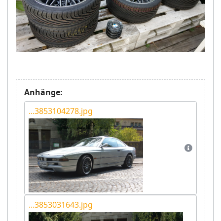
Anhänge:
...3853104278.jpg
...3853031643.jpg