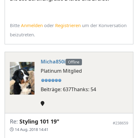
Bitte
Anmelden
oder
Registrieren
um der Konversation
beizutreten.
Micha850i
Offline
Platinum Mitglied
Beiträge: 637
Thanks: 54
Re:
Styling 101 19"
#238659
14 Aug. 2018 14:41