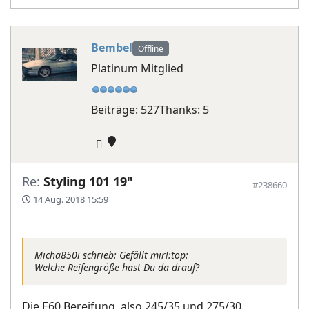
Bembel
Offline
Platinum Mitglied
Beiträge: 527
Thanks: 5
Re:
Styling 101 19"
#238660
14 Aug. 2018 15:59
Micha850i schrieb: Gefällt mir!:top:
Welche Reifengröße hast Du da drauf?
Die E60 Bereifung, also 245/35 und 275/30.