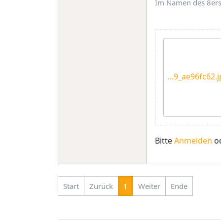
Im Namen des 8ers 
...9_ae96fc62.
Bitte
Anmelden
o
Start
Zurück
1
Weiter
Ende