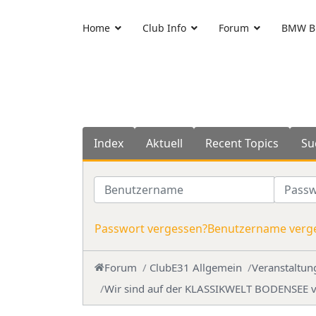
Home
Club Info
Forum
BMW Bl
Index
Aktuell
Recent Topics
Su
Benutzername
Passwo
Passwort vergessen?
Benutzername verg
Forum
ClubE31 Allgemein
Veranstaltun
Wir sind auf der KLASSIKWELT BODENSEE v