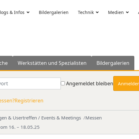
ogs & Infos
Bildergalerien
Technik
Medien
che
Werkstätten und Spezialisten
Bildergalerien
rt
Angemeldet bleiben
Anmelde
essen?
Registrieren
gen & Usertreffen / Events & Meetings
Messen
om 16. – 18.05.25