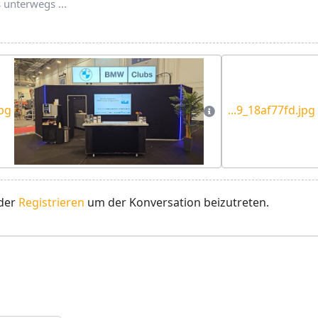
unterwegs ...
jpg
...9_18af77fd.jpg
der
Registrieren
um der Konversation beizutreten.