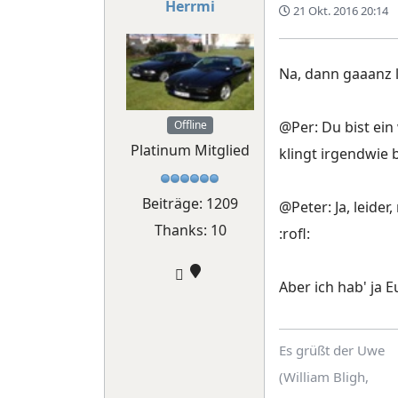
Herrmi
21 Okt. 2016 20:14
Na, dann gaaanz l
@Per: Du bist ein
Offline
Platinum Mitglied
klingt irgendwie b
Beiträge: 1209
@Peter: Ja, leider
Thanks: 10
:rofl:
Aber ich hab' ja E
Es grüßt der Uwe
(William Bligh,