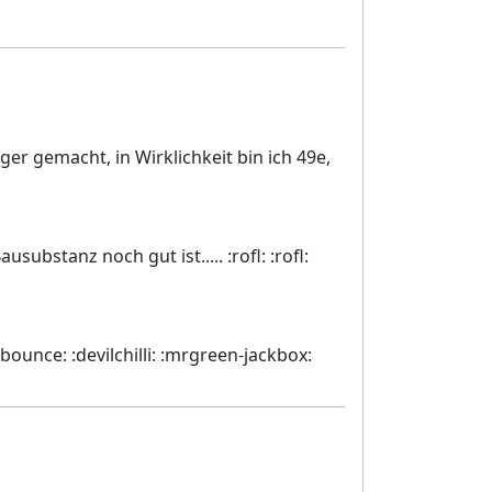
er gemacht, in Wirklichkeit bin ich 49e,
substanz noch gut ist..... :rofl: :rofl:
:bounce: :devilchilli: :mrgreen-jackbox: