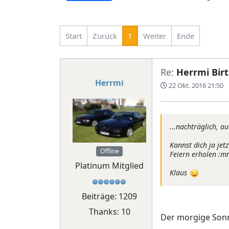
Start
Zurück
1
Weiter
Ende
Re:
Herrmi Birt
Herrmi
22 Okt. 2016 21:50
...nachträglich, a
Kannst dich ja je
Offline
Feiern erholen :m
Platinum Mitglied
Klaus
Beiträge: 1209
Thanks: 10
Der morgige Sonn