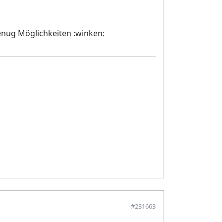
genug Möglichkeiten :winken:
#231663