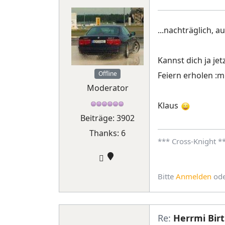
...nachträglich, a
Kannst dich ja j
Offline
Feiern erholen :m
Moderator
Klaus
Beiträge: 3902
Thanks: 6
*** Cross-Knight *
Bitte
Anmelden
od
Re:
Herrmi Birt