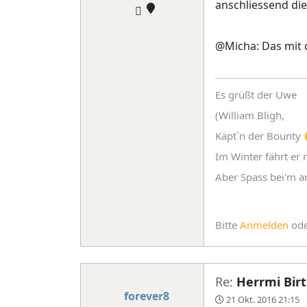
anschliessend die
@Micha: Das mit d
Es grüßt der Uwe
(William Bligh,
Käpt`n der Bounty
Im Winter fährt er n
Aber Spass bei'm a
Bitte
Anmelden
od
Re:
Herrmi Birt
forever8
21 Okt. 2016 21:15