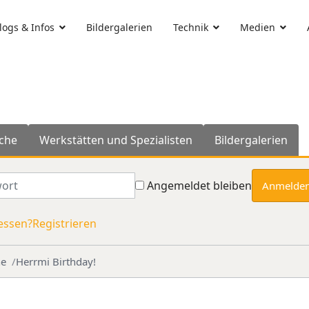
ogs & Infos
Bildergalerien
Technik
Medien
che
Werkstätten und Spezialisten
Bildergalerien
rt
Angemeldet bleiben
Anmelde
essen?
Registrieren
he
Herrmi Birthday!