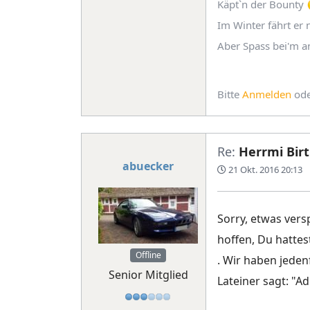
Käpt`n der Bounty
Im Winter fährt er n
Aber Spass bei'm a
Bitte
Anmelden
od
Re:
Herrmi Birt
abuecker
21 Okt. 2016 20:13
Sorry, etwas vers
hoffen, Du hattes
Offline
. Wir haben jeden
Senior Mitglied
Lateiner sagt: "A