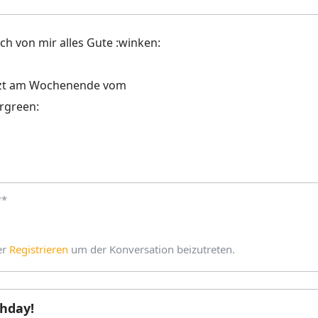
uch von mir alles Gute :winken:
etzt am Wochenende vom
rgreen:
**
er
Registrieren
um der Konversation beizutreten.
hday!