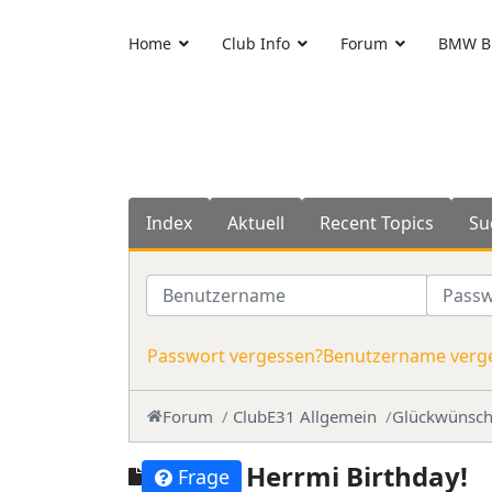
Home
Club Info
Forum
BMW Bl
Index
Aktuell
Recent Topics
Su
Benutzername
Passwo
Passwort vergessen?
Benutzername verg
Forum
ClubE31 Allgemein
Glückwünsc
Herrmi Birthday!
Frage