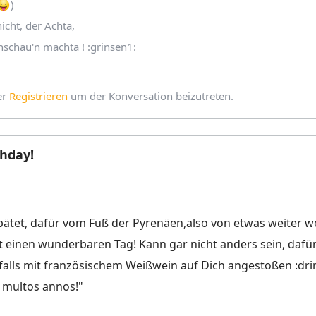
)
icht, der Achta,
nschau'n machta ! :grinsen1:
er
Registrieren
um der Konversation beizutreten.
hday!
pätet, dafür vom Fuß der Pyrenäen,also von etwas weiter w
t einen wunderbaren Tag! Kann gar nicht anders sein, dafü
falls mit französischem Weißwein auf Dich angestoßen :drin
d multos annos!"