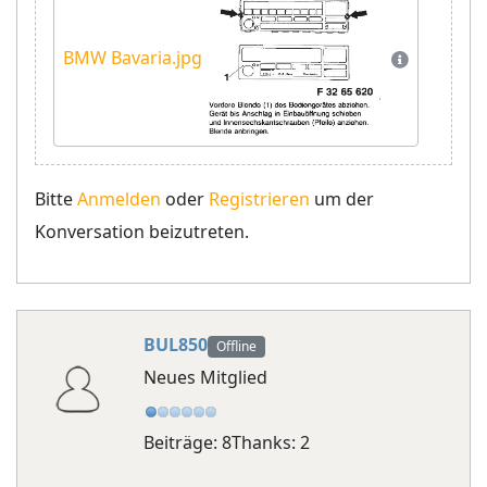
BMW Bavaria.jpg
Bitte
Anmelden
oder
Registrieren
um der
Konversation beizutreten.
BUL850
Offline
Neues Mitglied
Beiträge: 8
Thanks: 2