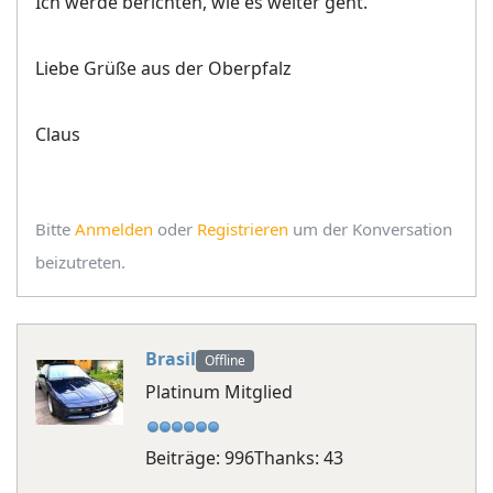
Ich werde berichten, wie es weiter geht.
Liebe Grüße aus der Oberpfalz
Claus
Bitte
Anmelden
oder
Registrieren
um der Konversation
beizutreten.
Brasil
Offline
Platinum Mitglied
Beiträge: 996
Thanks: 43