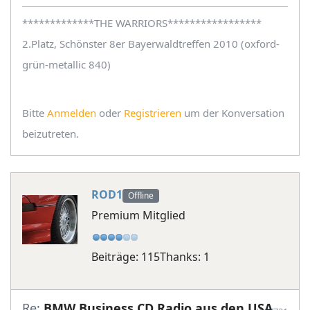
*************THE WARRIORS*****************
2.Platz, Schönster 8er Bayerwaldtreffen 2010 (oxford-
grün-metallic 840)
Bitte
Anmelden
oder
Registrieren
um der Konversation
beizutreten.
ROD1
Offline
Premium Mitglied
Beiträge: 115
Thanks: 1
Re:
BMW Business CD Radio aus den USA