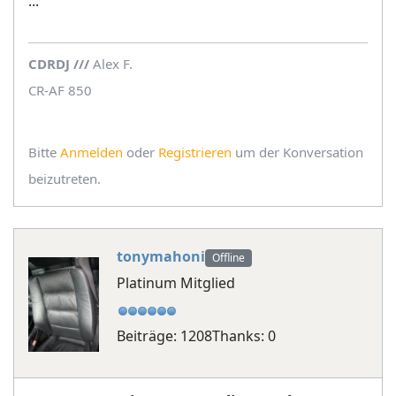
...
CDRDJ
/
/
/
Alex F.
CR-AF 850
Bitte
Anmelden
oder
Registrieren
um der Konversation
beizutreten.
tonymahoni
Offline
Platinum Mitglied
Beiträge: 1208
Thanks: 0