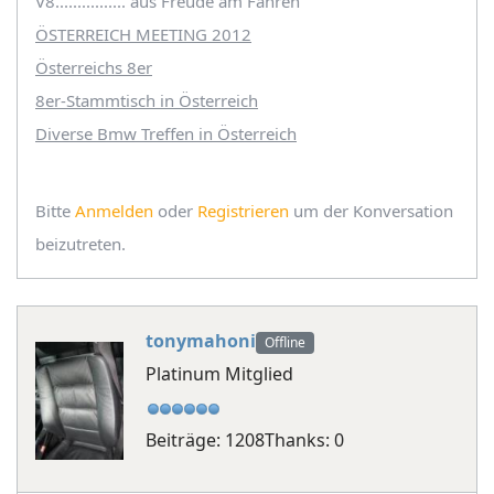
V8................ aus Freude am Fahren
ÖSTERREICH MEETING 2012
Österreichs 8er
8er-Stammtisch in Österreich
Diverse Bmw Treffen in Österreich
Bitte
Anmelden
oder
Registrieren
um der Konversation
beizutreten.
tonymahoni
Offline
Platinum Mitglied
Beiträge: 1208
Thanks: 0