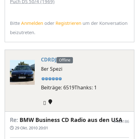
Puch DS 50/4 (1969)
Bitte
Anmelden
oder
Registrieren
um der Konversation
beizutreten.
CDRDJ
Offline
8er Spezi
Beiträge: 6519
Thanks: 1
Re:
BMW Business CD Radio aus den USA
#168186
29 Okt. 2010 20:01