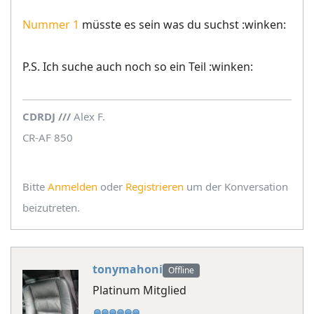
Nummer 1
müsste es sein was du suchst :winken:
P.S. Ich suche auch noch so ein Teil :winken:
CDRDJ
/
/
/
Alex F.
CR-AF 850
Bitte
Anmelden
oder
Registrieren
um der Konversation
beizutreten.
tonymahoni
Offline
Platinum Mitglied