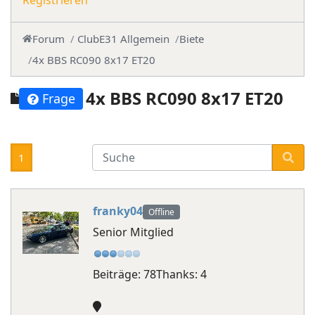
Registrieren
Forum
ClubE31 Allgemein
Biete
4x BBS RC090 8x17 ET20
4x BBS RC090 8x17 ET20
Frage
1
franky04
Offline
Senior Mitglied
Beiträge: 78
Thanks: 4