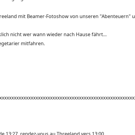
hreeland mit Beamer-Fotoshow von unseren "Abenteuern" 
klich nicht wer wann wieder nach Hause fährt...
getarier mitfahren.
xxxxxxxxxxxxxxxxxxxxxxxxxxxxxxxxxxxxxxxxxxxxxxxxxxxxxxxx
ir de 13:27, rendez-vous au Threeland vers 13:00