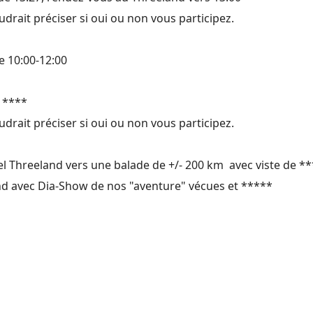
drait préciser si oui ou non vous participez.
e 10:00-12:00
c ****
drait préciser si oui ou non vous participez.
tel Threeland vers une balade de +/- 200 km avec viste de *
land avec Dia-Show de nos "aventure" vécues et *****