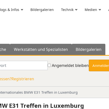
ogs & Infos
Bildergalerien
Technik
Medien
che
Werkstätten und Spezialisten
Bildergalerien
rt
Angemeldet bleiben
Anmelde
essen?
Registrieren
nternationales BMW E31 Treffen in Luxemburg
MW E31 Treffen in Luxemburg