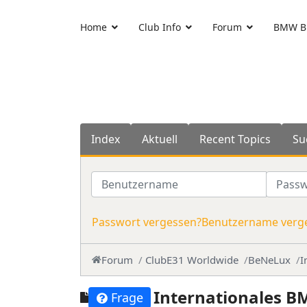
Home
Club Info
Forum
BMW Bl
Index
Aktuell
Recent Topics
Su
Benutzername
Passwo
Passwort vergessen?
Benutzername verg
Forum
ClubE31 Worldwide
BeNeLux
I
Internationales B
Frage