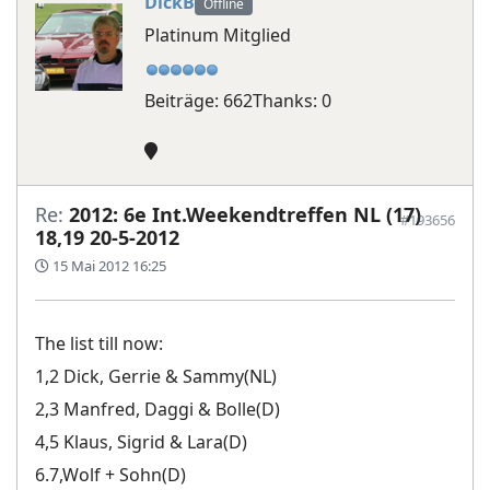
DickB
Offline
Platinum Mitglied
Beiträge: 662
Thanks: 0
Re:
2012: 6e Int.Weekendtreffen NL (17)
#193656
18,19 20-5-2012
15 Mai 2012 16:25
The list till now:
1,2 Dick, Gerrie & Sammy(NL)
2,3 Manfred, Daggi & Bolle(D)
4,5 Klaus, Sigrid & Lara(D)
6.7,Wolf + Sohn(D)