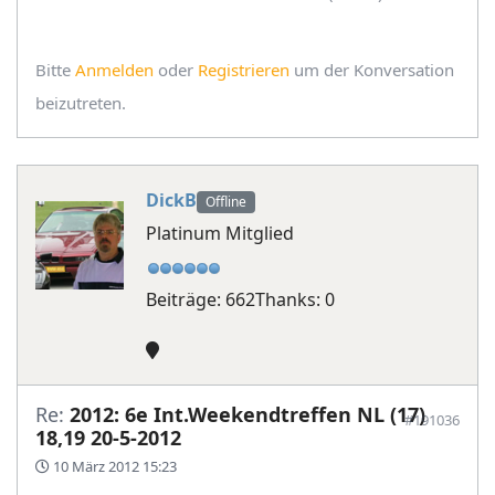
Bitte
Anmelden
oder
Registrieren
um der Konversation
beizutreten.
DickB
Offline
Platinum Mitglied
Beiträge: 662
Thanks: 0
Re:
2012: 6e Int.Weekendtreffen NL (17)
#191036
18,19 20-5-2012
10 März 2012 15:23