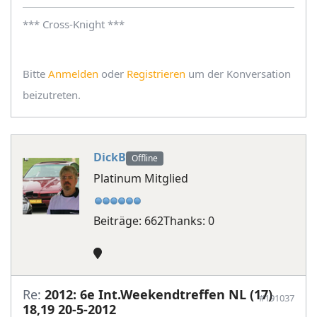
*** Cross-Knight ***
Bitte
Anmelden
oder
Registrieren
um der Konversation
beizutreten.
DickB
Offline
Platinum Mitglied
Beiträge: 662
Thanks: 0
Re:
2012: 6e Int.Weekendtreffen NL (17)
#191037
18,19 20-5-2012