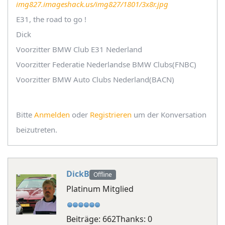
img827.imageshack.us/img827/1801/3x8r.jpg
E31, the road to go !
Dick
Voorzitter BMW Club E31 Nederland
Voorzitter Federatie Nederlandse BMW Clubs(FNBC)
Voorzitter BMW Auto Clubs Nederland(BACN)
Bitte
Anmelden
oder
Registrieren
um der Konversation
beizutreten.
DickB
Offline
Platinum Mitglied
Beiträge: 662
Thanks: 0